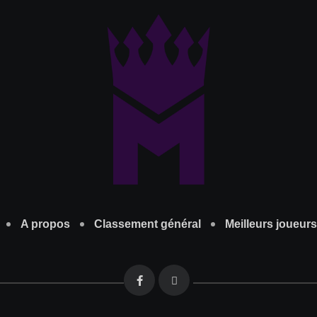
A propos
Classement général
Meilleurs joueur