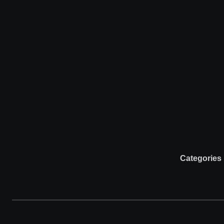
Categories