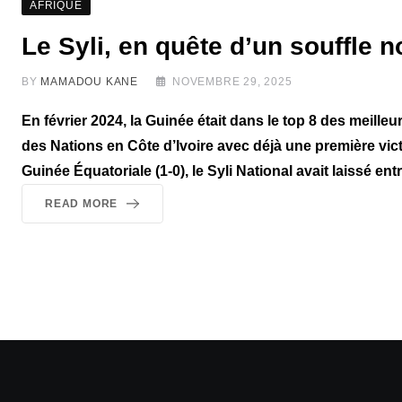
AFRIQUE
Le Syli, en quête d’un souffle
BY
MAMADOU KANE
NOVEMBRE 29, 2025
En février 2024, la Guinée était dans le top 8 des meilleu
des Nations en Côte d’Ivoire avec déjà une première vict
Guinée Équatoriale (1-0), le Syli National avait laissé en
READ MORE