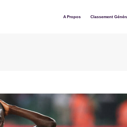
A Propos
Classement Génér