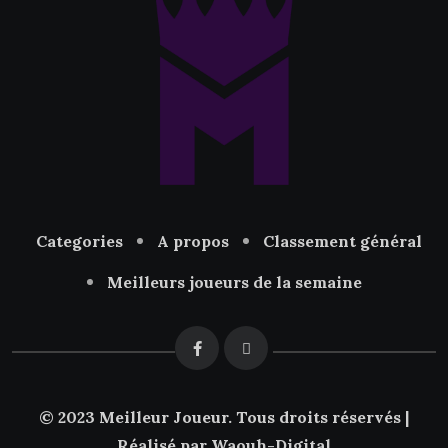
Categories
A propos
Classement général
Meilleurs joueurs de la semaine
© 2023 Meilleur Joueur. Tous droits réservés |
Réalisé par
Waouh-Digital