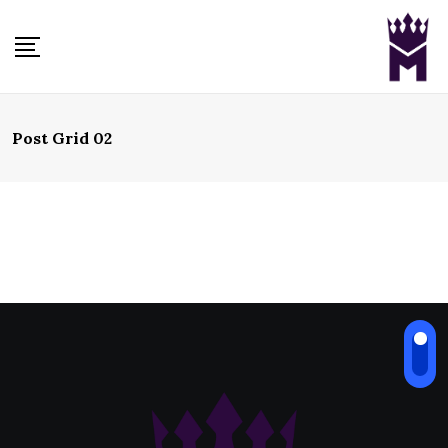
Post Grid 02