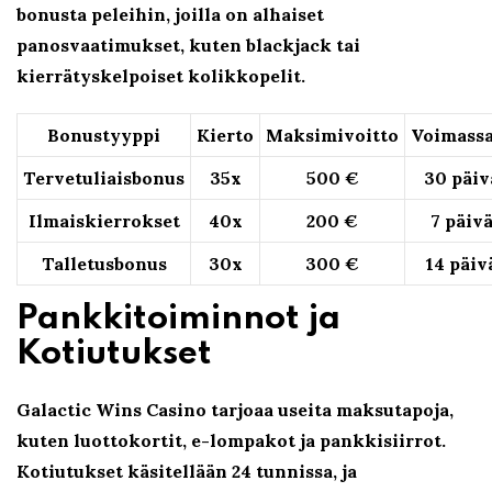
bonusta peleihin, joilla on alhaiset
panosvaatimukset, kuten blackjack tai
kierrätyskelpoiset kolikkopelit.
Bonustyyppi
Kierto
Maksimivoitto
Voimass
Tervetuliaisbonus
35x
500 €
30 päiv
Ilmaiskierrokset
40x
200 €
7 päiv
Talletusbonus
30x
300 €
14 päiv
Pankkitoiminnot ja
Kotiutukset
Galactic Wins Casino tarjoaa useita maksutapoja,
kuten luottokortit, e-lompakot ja pankkisiirrot.
Kotiutukset käsitellään 24 tunnissa, ja