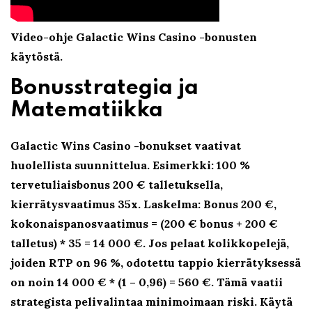
Video-ohje Galactic Wins Casino -bonusten
käytöstä.
Bonusstrategia ja
Matematiikka
Galactic Wins Casino -bonukset vaativat
huolellista suunnittelua. Esimerkki: 100 %
tervetuliaisbonus 200 € talletuksella,
kierrätysvaatimus 35x. Laskelma: Bonus 200 €,
kokonaispanosvaatimus = (200 € bonus + 200 €
talletus) * 35 = 14 000 €. Jos pelaat kolikkopelejä,
joiden RTP on 96 %, odotettu tappio kierrätyksessä
on noin 14 000 € * (1 – 0,96) = 560 €. Tämä vaatii
strategista pelivalintaa minimoimaan riski. Käytä