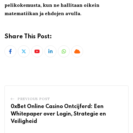
pelikokemusta, kun ne hallitaan oikein
matematiikan ja ehdojen avulla.
Share This Post:
Youtube
LinkedIn
Whatsapp
Cloud
PREVIOUS POST
0xBet Online Casino Ontcijferd: Een
Whitepaper over Login, Strategie en
Veiligheid