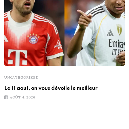
UNCATEGORIZED
Le 11 aout, on vous dévoile le meilleur
AOÛT 4, 2026