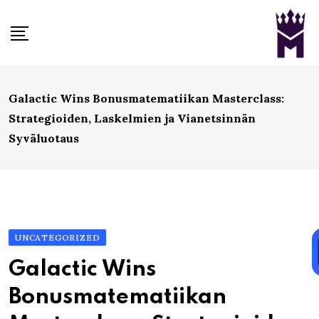
Skip
to
content
Galactic Wins Bonusmatematiikan Masterclass:
Strategioiden, Laskelmien ja Vianetsinnän
Syväluotaus
UNCATEGORIZED
Galactic Wins
Bonusmatematiikan