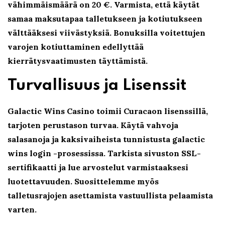
vähimmäismäärä on 20 €. Varmista, että käytät
samaa maksutapaa talletukseen ja kotiutukseen
välttääksesi viivästyksiä. Bonuksilla voitettujen
varojen kotiuttaminen edellyttää
kierrätysvaatimusten täyttämistä.
Turvallisuus ja Lisenssit
Galactic Wins Casino toimii Curacaon lisenssillä,
tarjoten perustason turvaa. Käytä vahvoja
salasanoja ja kaksivaiheista tunnistusta
galactic
wins login
-prosessissa. Tarkista sivuston SSL-
sertifikaatti ja lue arvostelut varmistaaksesi
luotettavuuden. Suosittelemme myös
talletusrajojen asettamista vastuullista pelaamista
varten.