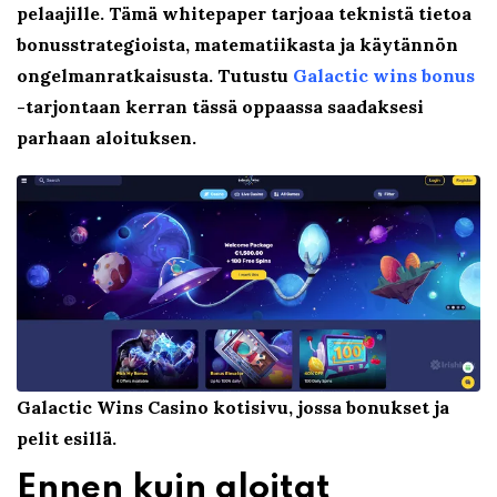
pelaajille. Tämä whitepaper tarjoaa teknistä tietoa
bonusstrategioista, matematiikasta ja käytännön
ongelmanratkaisusta. Tutustu
Galactic wins bonus
-tarjontaan kerran tässä oppaassa saadaksesi
parhaan aloituksen.
Galactic Wins Casino kotisivu, jossa bonukset ja
pelit esillä.
Ennen kuin aloitat