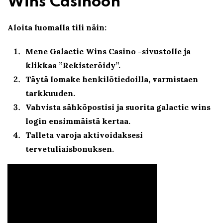
Wins Casinoon
Aloita luomalla tili näin:
Mene Galactic Wins Casino -sivustolle ja
klikkaa ”Rekisteröidy”.
Täytä lomake henkilötiedoilla, varmistaen
tarkkuuden.
Vahvista sähköpostisi ja suorita
galactic wins
login
ensimmäistä kertaa.
Talleta varoja aktivoidaksesi
tervetuliaisbonuksen.