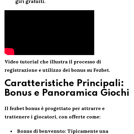
giri gratuiti.
Video tutorial che illustra il processo di
registrazione e utilizzo dei bonus su Fezbet.
Caratteristiche Principali:
Bonus e Panoramica Giochi
Il
fezbet bonus
è progettato per attrarre e
trattenere i giocatori, con offerte come:
Bonus di benvenuto: Tipicamente una