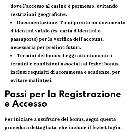
dove l’accesso al casinò è permesso, evitando
restrizioni geografiche.
Documentazione: Tieni pronto un documento
d’identità valido (es. carta d’identità o
passaporto) per la verifica dell’account,
necessaria per prelievi futuri.
Termini del bonus: Leggi attentamente i
termini e condizioni associati al
fezbet bonus
,
inclusi requisiti di scommessa e scadenze, per
evitare malintesi.
Passi per la Registrazione
e Accesso
Per iniziare a usufruire dei bonus, segui questa
procedura dettagliata, che include il
fezbet login
: