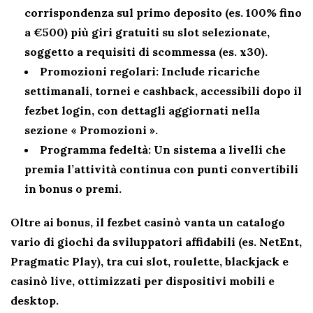
corrispondenza sul primo deposito (es. 100% fino
a €500) più giri gratuiti su slot selezionate,
soggetto a requisiti di scommessa (es. x30).
Promozioni regolari: Include ricariche
settimanali, tornei e cashback, accessibili dopo il
fezbet login
, con dettagli aggiornati nella
sezione « Promozioni ».
Programma fedeltà: Un sistema a livelli che
premia l’attività continua con punti convertibili
in bonus o premi.
Oltre ai bonus, il
fezbet casinò
vanta un catalogo
vario di giochi da sviluppatori affidabili (es. NetEnt,
Pragmatic Play), tra cui slot, roulette, blackjack e
casinò live, ottimizzati per dispositivi mobili e
desktop.