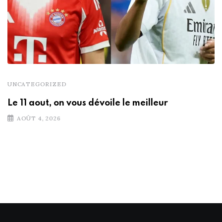
UNCATEGORIZED
Le 11 aout, on vous dévoile le meilleur
AOÛT 4, 2026