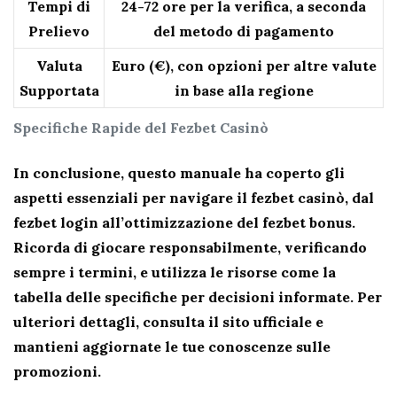
Tempi di
24-72 ore per la verifica, a seconda
Prelievo
del metodo di pagamento
Valuta
Euro (€), con opzioni per altre valute
Supportata
in base alla regione
Specifiche Rapide del Fezbet Casinò
In conclusione, questo manuale ha coperto gli
aspetti essenziali per navigare il
fezbet casinò
, dal
fezbet login
all’ottimizzazione del
fezbet bonus
.
Ricorda di giocare responsabilmente, verificando
sempre i termini, e utilizza le risorse come la
tabella delle specifiche per decisioni informate. Per
ulteriori dettagli, consulta il sito ufficiale e
mantieni aggiornate le tue conoscenze sulle
promozioni.