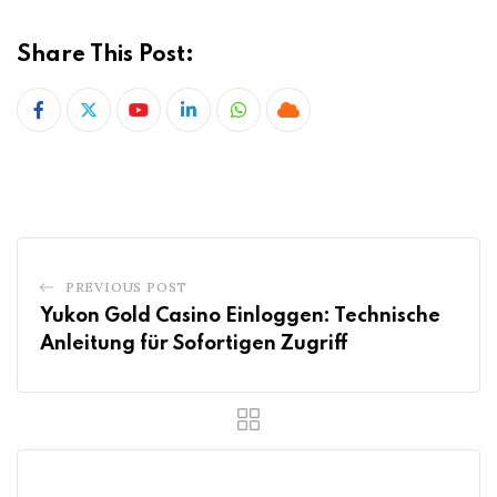
Share This Post:
Youtube
LinkedIn
Whatsapp
Cloud
PREVIOUS POST
Yukon Gold Casino Einloggen: Technische
Anleitung für Sofortigen Zugriff